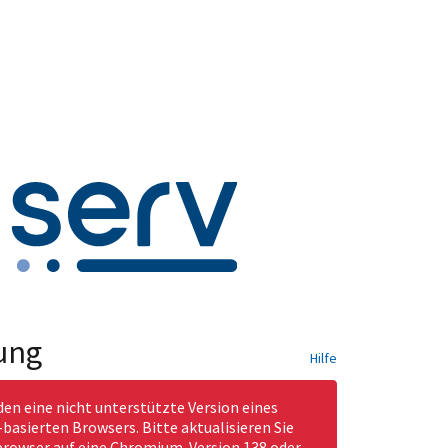
ung
Hilfe
den eine nicht unterstützte Version eines
asierten Browsers. Bitte aktualisieren Sie
rowser auf eine Chromium-Version 138 oder